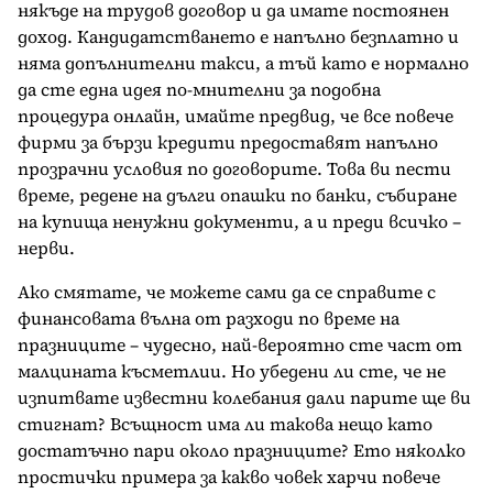
някъде на трудов договор и да имате постоянен
доход. Кандидатстването е напълно безплатно и
няма допълнителни такси, а тъй като е нормално
да сте една идея по-мнителни за подобна
процедура онлайн, имайте предвид, че все повече
фирми за бързи кредити предоставят напълно
прозрачни условия по договорите. Това ви пести
време, редене на дълги опашки по банки, събиране
на купища ненужни документи, а и преди всичко –
нерви.
Ако смятате, че можете сами да се справите с
финансовата вълна от разходи по време на
празниците – чудесно, най-вероятно сте част от
малцината късметлии. Но убедени ли сте, че не
изпитвате известни колебания дали парите ще ви
стигнат? Всъщност има ли такова нещо като
достатъчно пари около празниците? Ето няколко
простички примера за какво човек харчи повече