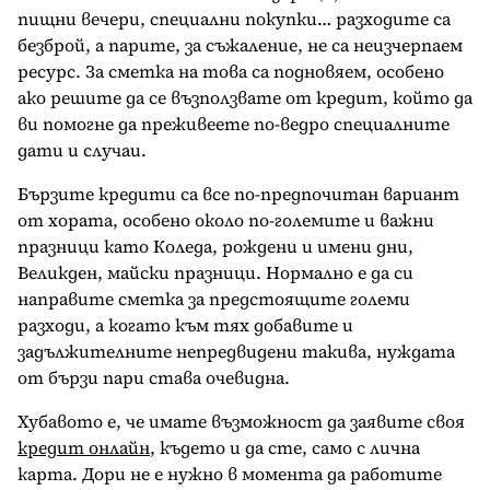
пищни вечери, специални покупки… разходите са
безброй, а парите, за съжаление, не са неизчерпаем
ресурс. За сметка на това са подновяем, особено
ако решите да се възползвате от кредит, който да
ви помогне да преживеете по-ведро специалните
дати и случаи.
Бързите кредити са все по-предпочитан вариант
от хората, особено около по-големите и важни
празници като Коледа, рождени и имени дни,
Великден, майски празници. Нормално е да си
направите сметка за предстоящите големи
разходи, а когато към тях добавите и
задължителните непредвидени такива, нуждата
от бързи пари става очевидна.
Хубавото е, че имате възможност да заявите своя
кредит онлайн
, където и да сте, само с лична
карта. Дори не е нужно в момента да работите