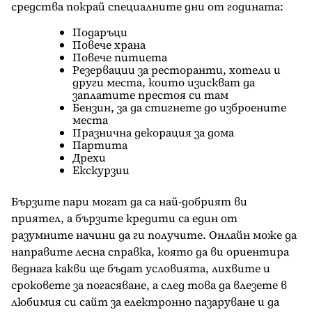
средства покрай специалните дни от годината:
Подаръци
Повече храна
Повече питиета
Резервации за ресторанти, хотели и
други места, които изискват да
заплатите престоя си там
Бензин, за да стигнете до изброените
места
Празнична декорация за дома
Партита
Дрехи
Екскурзии
Бързите пари могат да са най-добрият ви
приятел, а бързите кредити са един от
разумните начини да ги получите. Онлайн може да
направите лесна справка, която да ви ориентира
веднага какви ще бъдат условията, лихвите и
сроковете за погасяване, а след това да влезете в
любимия си сайт за електронно пазаруване и да