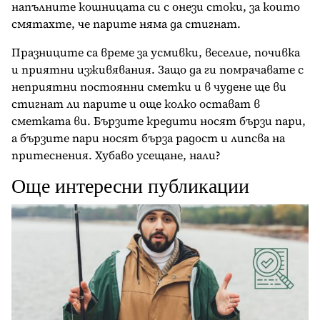
напълните кошницата си с онези стоки, за които
смятахте, че парите няма да стигнат.
Празниците са време за усмивки, веселие, почивка
и приятни изживявания. Защо да ги помрачавате с
неприятни постоянни сметки и в чудене ще ви
стигнат ли парите и още колко остават в
сметката ви. Бързите кредити носят бързи пари,
а бързите пари носят бърза радост и липсва на
притеснения. Хубаво усещане, нали?
Още интересни публикации