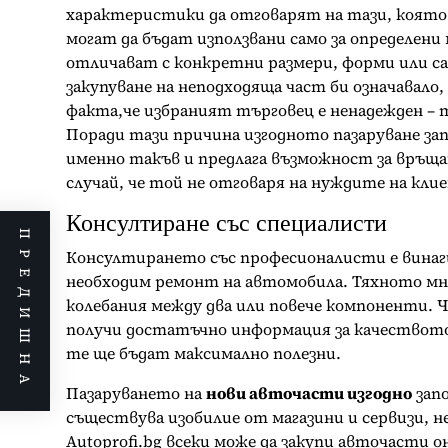
характеристики да отговарят на тази, която 
могат да бъдат използвани само за определени 
отличават с конкретни размери, форми или са
закупуване на неподходяща част би означавало,
факта,че избраният търговец е ненадежден – т
Поради тази причина изгодното пазаруване запо
именно такъв и предлага възможност за връщан
случай, че той не отговаря на нуждите на кл
Консултиране със специалисти
ПРЕДИШНА
Консултирането със професионалисти е винаги
необходим ремонт на автомобила. Тяхното мнен
колебания между два или повече компоненти. 
получи достатъчно информация за качеството
те ще бъдат максимално полезни.
Пазаруването на
нови авточасти изгодно
запо
съществува изобилие от магазини и сервизи, н
Autoprofi.bg всеки може да закупи авточасти о