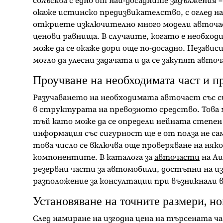
сблъсква с едно от най-досадните задължения 
окаже истинско предизвикателство, с оглед на
откриете изключително много модели авточас
ценови равнища. В случаите, когато е необход
може да се окаже дори още по-досадно. Незави
могло да улесни задачата и да се закупят авто
Проучване на необходимата част и п
Разучаването на необходимата авточаст със с
в структурата на превозното средство. Това м
тъй като може да се определи нейната степен
информация със сигурност ще е от полза не сам
това число се включва още проверяване на няк
компонентите. В каталога за
авточасти
на Au
резервни части за автомобили, достъпни на из
разположение за консултации при възникнали 
Установяване на точните размери, но
След намиране на изгодна цена на търсената ч