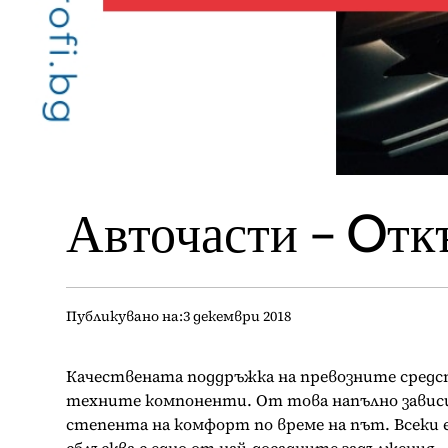
Авточасти – Oткъ
Публикувано на:
3 декември 2018
Качествената поддръжка на превозните средст
техните компоненти. От това напълно зависи
степента на комфорт по време на път. Всеки 