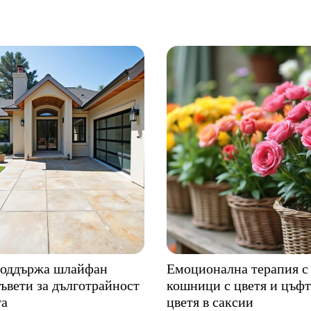
поддържа шлайфан
Емоционална терапия с
Съвети за дълготрайност
кошници с цветя и цъф
та
цветя в саксии