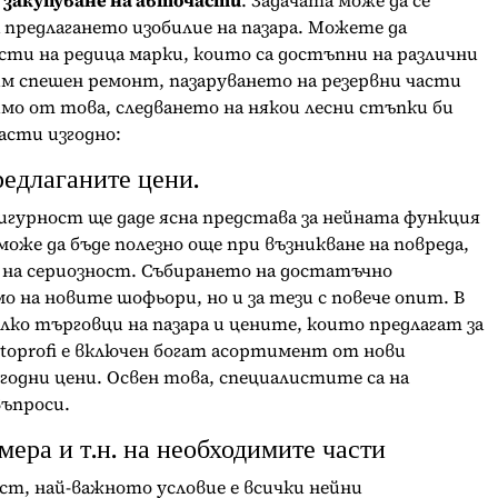
–
закупуване на авточасти
. Задачата може да се
 предлагането изобилие на пазара. Можете да
ти на редица марки, които са достъпни на различни
им спешен ремонт, пазаруването на резервни части
симо от това, следването на някои лесни стъпки би
части изгодно:
редлаганите цени.
игурност ще даде ясна представа за нейната функция
оже да бъде полезно още при възникване на повреда,
 на сериозност. Събирането на достатъчно
о на новите шофьори, но и за тези с повече опит. В
олко търговци на пазара и цените, които предлагат за
toprofi е включен богат асортимент от нови
годни цени. Освен това, специалистите са на
въпроси.
мера и т.н. на необходимите части
аст, най-важното условие е всички нейни