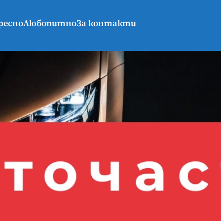
ресно
Любопитно
За контакти