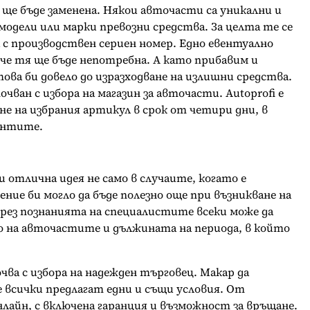
ще бъде заменена. Някои авточасти са уникални и
модели или марки превозни средства. За целта те се
 с производствен сериен номер. Едно евентуално
 че тя ще бъде непотребна. А като прибавим и
ова би довело до изразходване на излишни средства.
чван с избора на магазин за авточасти. Autoprofi е
е на избрания артикул в срок от четири дни, в
иентите.
 отлична идея не само в случаите, когато е
ие би могло да бъде полезно още при възникване на
Чрез познанията на специалистите всеки може да
 на авточастите и дължината на периода, в който
чва с избора на надежден търговец. Макар да
е всички предлагат едни и същи условия. От
нлайн, с включена гаранция и възможност за връщане.