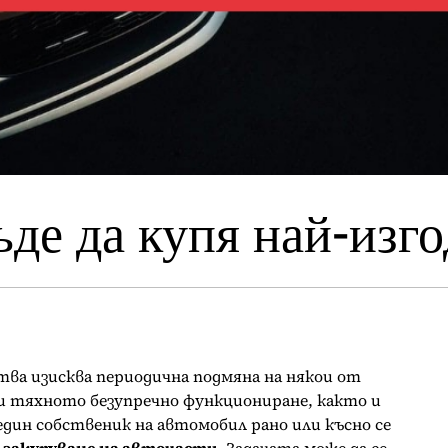
де да купя най-изг
ва изисква периодична подмяна на някои от
 тяхното безупречно функциониране, както и
един собственик на автомобил рано или късно се