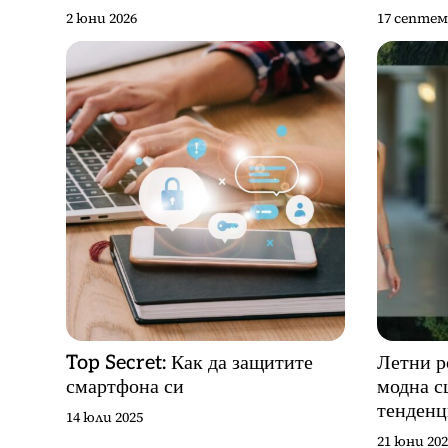
ленти
2 юни 2026
17 септем
Top Secret: Как да защитите
Летни р
смартфона си
модна с
тенден
14 юли 2025
21 юни 202