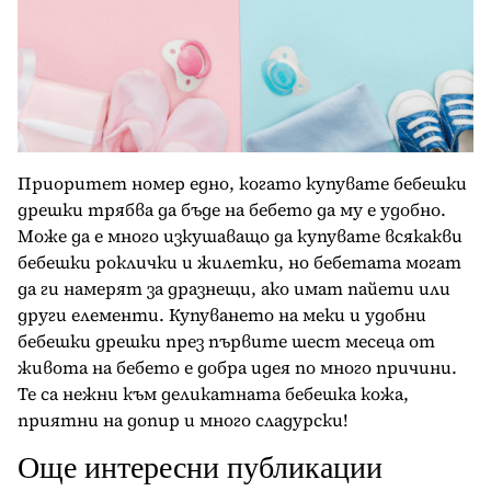
Приоритет номер едно, когато купувате бебешки
дрешки трябва да бъде на бебето да му е удобно.
Може да е много изкушаващо да купувате всякакви
бебешки роклички и жилетки, но бебетата могат
да ги намерят за дразнещи, ако имат пайети или
други елементи. Купуването на меки и удобни
бебешки дрешки през първите шест месеца от
живота на бебето е добра идея по много причини.
Те са нежни към деликатната бебешка кожа,
приятни на допир и много сладурски!
Още интересни публикации