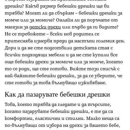
дрешки? Какъв размер бебешки дрешки ще ви
трябва? Могат ли да сбъркам – бебешки дрешки за
момче или за момиче? Онлайн ли да поръчате от
магазин за
детски дрехи
или първо да ги видите?
Не се тревожете – всеки нов родител се
притеснява изнервя преди да настъпи големия ден.
Дори и да не сте подготвили детската стая с
всички подходящи мебели и да не сте купили все
още бебешки дрехи за момиче или за момче, когато
то се роди, ще сте готови. Вижте този списък с
най-важните бебешки дрешки, за да се уверите, че
сте готови за това вълнуващо изживяване.
Как да пазарувате бебешки дрешки
Това, което трябва да гледате и да търсите,
когато пазарувате бебешки дрешки, е те да са
комфортни, еластични и стилни. Малко неща са
по-вълнуващи от избора на дрехи за вашето бебе,