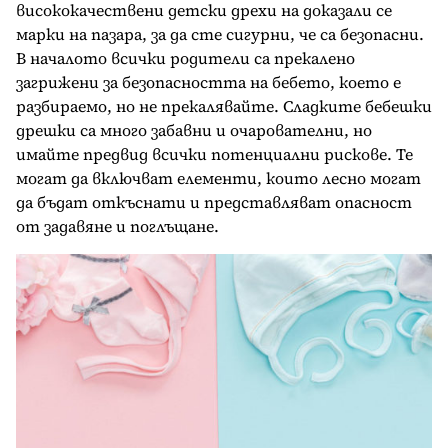
висококачествени детски дрехи на доказали се
марки на пазара, за да сте сигурни, че са безопасни.
В началото всички родители са прекалено
загрижени за безопасността на бебето, което е
разбираемо, но не прекалявайте. Сладките бебешки
дрешки са много забавни и очарователни, но
имайте предвид всички потенциални рискове. Те
могат да включват елементи, които лесно могат
да бъдат откъснати и представляват опасност
от задавяне и поглъщане.