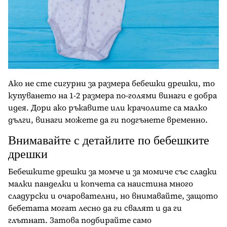
Ако не сте сигурни за размера бебешки дрешки, то
купуването на 1-2 размера по-голями винаги е добра
идея. Дори ако ръкавите или крачолите са малко
дълги, винаги можете да ги подгънете временно.
Внимавайте с детайлите по бебешките
дрешки
Бебешките дрешки за момче и за момиче със сладки
малки панделки и копчета са наистина много
сладурски и очарователни, но внимавайте, защото
бебетата могат лесно да ги свалят и да ги
глътнат. Затова подбирайте само