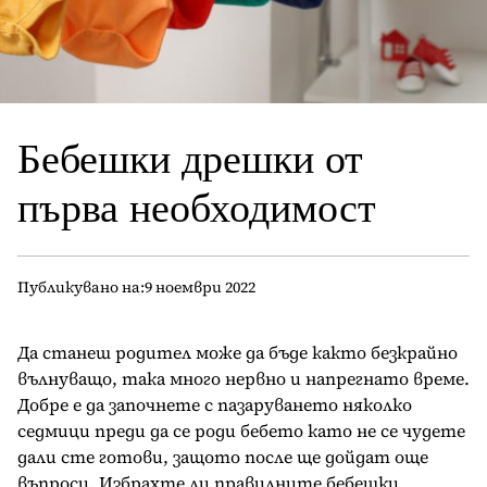
Бебешки дрешки от
първа необходимост
Публикувано на:
9 ноември 2022
Да станеш родител може да бъде както безкрайно
вълнуващо, така много нервно и напрегнато време.
Добре е да започнете с пазаруването няколко
седмици преди да се роди бебето като не се чудете
дали сте готови, защото после ще дойдат още
въпроси. Избрахте ли правилните бебешки