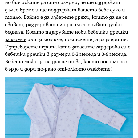
но вие искате да сте сигурни, че ще издържат
дълго време и ще поддържат вашето бебе сухо и
топло. Важно е да изберете дрехи, които да не се
свиват, раздърпват или да им се появят дупки
веднага. Когато пазарувате нови
бебешки дрешки
за момче
или за момиче, помислете за размерите.
Изпреварете играта като запасите гардероба си с
бебешки дрешки в размери 0-3 месеца и 3-6 месеца.
Бебето може да надрасне това, което носи много
бързо и дори по-рано отколкото очаквате!