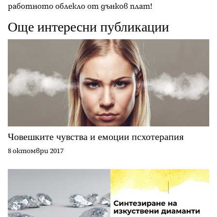
работното облекло от дънков плат!
Още интересни публикации
Човешките чувства и емоции псхотерапия
8 октомври 2017