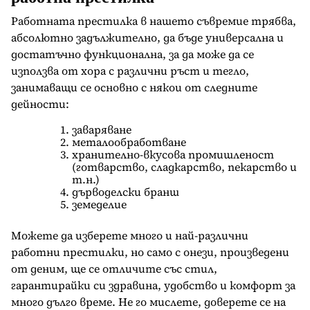
Работната престилка в нашето съвремие трябва,
абсолютно задължително, да бъде универсална и
достатъчно функционална, за да може да се
използва от хора с различни ръст и тегло,
занимаващи се основно с някои от следните
дейности:
заваряване
металообработване
хранително-вкусова промишленост
(готварство, сладкарство, пекарство и
т.н.)
дърводелски бранш
земеделие
Можете да изберете много и най-различни
работни престилки, но само с онези, произведени
от деним, ще се отличите със стил,
гарантирайки си здравина, удобство и комфорт за
много дълго време. Не го мислете, доверете се на