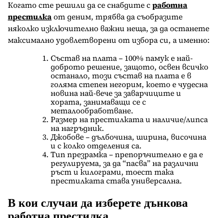
Когато сте решили да се снабдите с
работна
престилка
от деним, трябва да съобразите
няколко изключително важни неща, за да останете
максимално удовлетворени от избора си, а именно:
Състав на плата – 100% памук е най-
доброто решение, защото, освен всичко
останало, този състав на плата е в
голяма степен негорим, което е чудесна
новина най-вече за заварчиците и
хората, занимаващи се с
металообработване.
Размер на престилката и наличие/липса
на нагръдник.
Джобове – дълбочина, ширина, височина
и с колко отделения са.
Тип презрамка – препоръчително е да е
регулируема, за да “пасва” на различни
ръст и килограми, тоест така
престилката става универсална.
В кои случаи да изберете дънкова
работна престилка