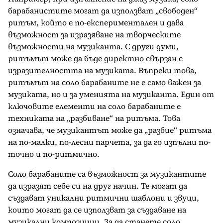
барабанистите могат да използват „свободен“
ритъм, който е по-експериментален и дава
възможност за изразяване на творческите
възможности на музиканта. С други думи,
ритъмът може да бъде директно свързан с
изразителността на музиката. Въпреки това,
ритъмът на соло барабаните не е само важен за
музиката, но и за уменията на музиканта. Един от
ключовите елементи на соло барабаните е
техниката на „разбиване“ на ритъма. Това
означава, че музикантът може да „разбие“ ритъма
на по-малки, по-лесни парчета, за да го изпълни по-
точно и по-ритмично.
Соло барабаните са възможност за музикантите
да изразят себе си на друг начин. Те могат да
създават уникални ритмични шаблони и звуци,
които могат да се използват за създаване на
музикални композиции. За да станете соло