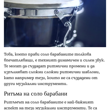
Това, което прави соло барабаните толкова
впечатляващи, е техният динамичен и силен звук.
Те могат да създадат ритмични промени и да
изпълняват сложни сложни ритмични шаблони,
като например тези, които не са създадени от
други музикални инструменти.
Ритъма на соло барабани
Ритъмът на соло барабаните е най-важният
аспект на тези музикални инструменти. Те са