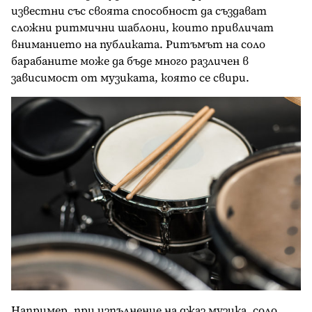
известни със своята способност да създават
сложни ритмични шаблони, които привличат
вниманието на публиката. Ритъмът на соло
барабаните може да бъде много различен в
зависимост от музиката, която се свири.
Например, при изпълнение на джаз музика, соло