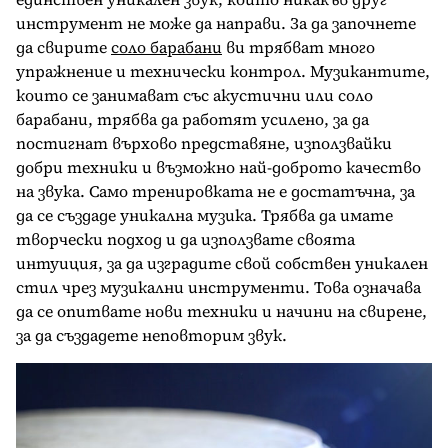
инструмент не може да направи. За да започнете
да свирите
соло барабани
ви трябват много
упражнение и технически контрол. Музикантите,
които се занимават със акустични или соло
барабани, трябва да работят усилено, за да
постигнат върхово представяне, използвайки
добри техники и възможно най-доброто качество
на звука. Само тренировката не е достатъчна, за
да се създаде уникална музика. Трябва да имате
творчески подход и да използвате своята
интуиция, за да изградите свой собствен уникален
стил чрез музикални инструменти. Това означава
да се опитвате нови техники и начини на свирене,
за да създадете неповторим звук.