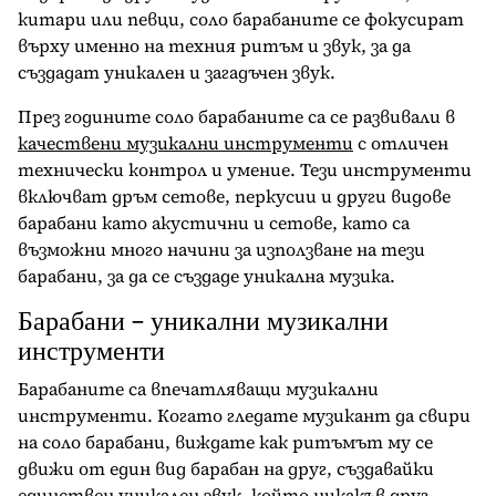
китари или певци, соло барабаните се фокусират
върху именно на техния ритъм и звук, за да
създадат уникален и загадъчен звук.
През годините соло барабаните са се развивали в
качествени музикални инструменти
с отличен
технически контрол и умение. Тези инструменти
включват дръм сетове, перкусии и други видове
барабани като акустични и сетове, като са
възможни много начини за използване на тези
барабани, за да се създаде уникална музика.
Барабани – уникални музикални
инструменти
Барабаните са впечатляващи музикални
инструменти. Когато гледате музикант да свири
на соло барабани, виждате как ритъмът му се
движи от един вид барабан на друг, създавайки
единствен уникален звук, който никакъв друг