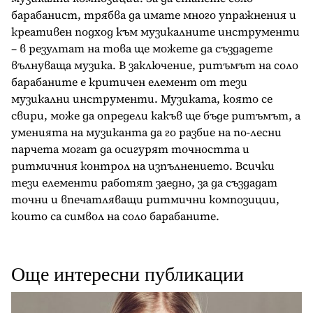
барабанист, трябва да имате много упражнения и
креативен подход към музикалните инструменти
– в резултат на това ще можете да създадете
вълнуваща музика. В заключение, ритъмът на соло
барабаните е критичен елемент от тези
музикални инструменти. Музиката, която се
свири, може да определи какъв ще бъде ритъмът, а
уменията на музиканта да го разбие на по-лесни
парчета могат да осигурят точността и
ритмичния контрол на изпълнението. Всички
тези елементи работят заедно, за да създадат
точни и впечатляващи ритмични композиции,
които са символ на соло барабаните.
Още интересни публикации